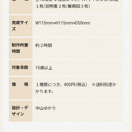
１枚/説明書２枚/展開図３枚）
完成サイ
W115mm×H115mm×D50mm
ズ
制作所要
約２時間
時間
対象年齢
15歳以上
価 格
１種類につき、400円（税込） ※送料別途か
かります。
設計・デ
中山ゆかり
ザイン