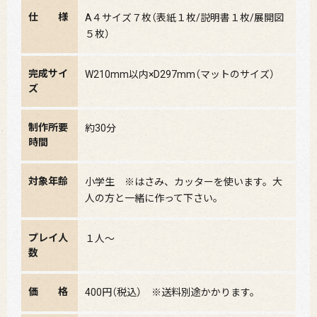
仕 様
A４サイズ７枚（表紙１枚/説明書１枚/展開図
５枚）
完成サイ
W210mm以内×D297mm（マットのサイズ）
ズ
制作所要
約30分
時間
対象年齢
小学生 ※はさみ、カッターを使います。大
人の方と一緒に作って下さい。
プレイ人
１人〜
数
価 格
400円（税込） ※送料別途かかります。