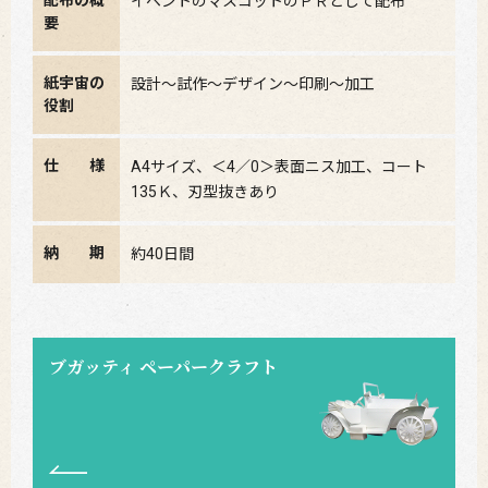
配布の概
イベントのマスコットのＰＲとして配布
要
紙宇宙の
設計～試作～デザイン～印刷～加工
役割
仕 様
A4サイズ、＜4／0＞表面ニス加工、コート
135Ｋ、刃型抜きあり
納 期
約40日間
ブガッティ ペーパークラフト