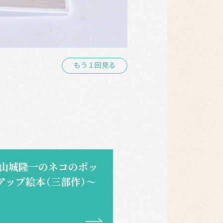
もう１回見る
 山城隆一のネコのポッ
アップ絵本（三部作）～