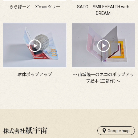
ららぽーと X’masツリー
SATO SMILEHEALTH with
DREAM
球体ポップアップ
～ 山城隆一のネコのポップアッ
プ絵本（三部作）～
紙宇宙
株式会社
Google map